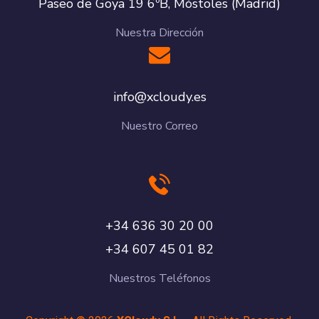
Paseo de Goya 19 6ºB, Móstoles (Madrid)
Nuestra Dirección
se.yduolcx@ofni
Nuestro Correo
00 02 03 636 43+
28 10 54 706 43+
Nuestros Teléfonos