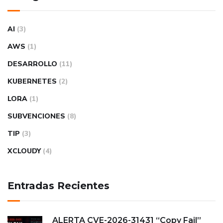
AI
(3)
AWS
(1)
DESARROLLO
(11)
KUBERNETES
(2)
LORA
(1)
SUBVENCIONES
(8)
TIP
(3)
XCLOUDY
(4)
Entradas Recientes
ALERTA CVE-
13413-6202
“Copy Fail”