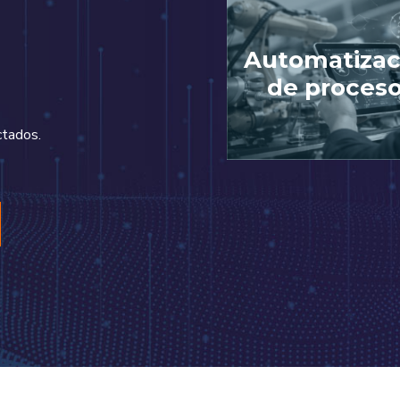
Automatizac
de proces
ctados.