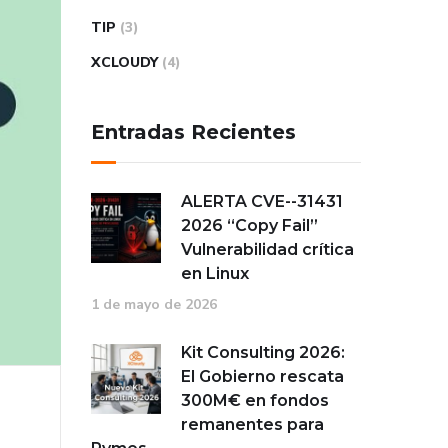
TIP
(3)
XCLOUDY
(4)
Entradas Recientes
ALERTA CVE-
13413-
6202
“Copy Fail”
Vulnerabilidad crítica
en Linux
1 de mayo de 2026
Kit Consulting 2026:
El Gobierno rescata
300M€ en fondos
remanentes para