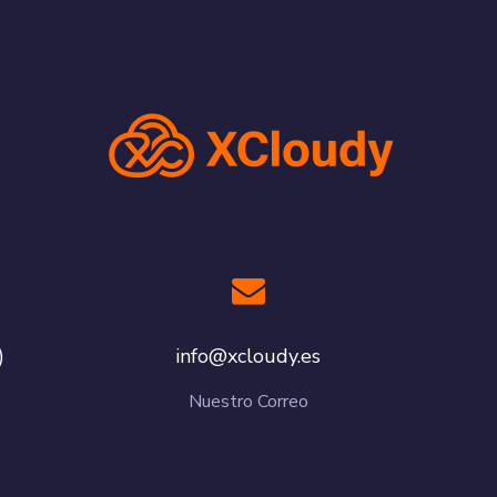
)
se.yduolcx@ofni
Nuestro Correo