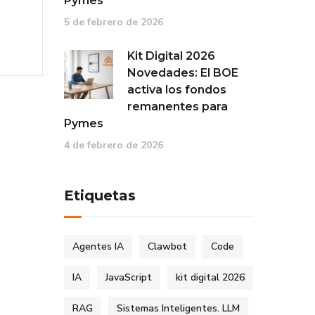
Pymes
5 de febrero de 2026
Kit Digital 2026
Novedades: El BOE
activa los fondos
remanentes para
Pymes
4 de febrero de 2026
Etiquetas
Agentes IA
Clawbot
Code
IA
JavaScript
kit digital 2026
RAG
Sistemas Inteligentes. LLM