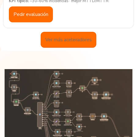
KPI típico:
−30–60% incidencias · mejor MTTD/MTTR
Pedir evaluación
Ver más aceleradores