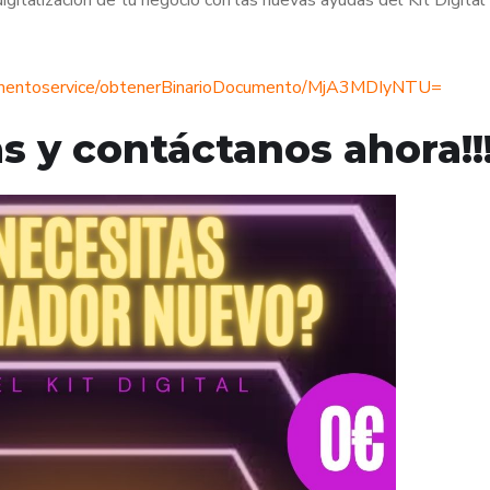
cumentoservice/obtenerBinarioDocumento/MjA3MDIyNTU=
das y contáctanos ahora!!