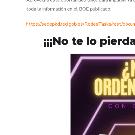
toda la información en el BOE publicado:
https://sedepkd.red.gob.es/RedesTasks/rest/do
¡¡¡No te lo pier