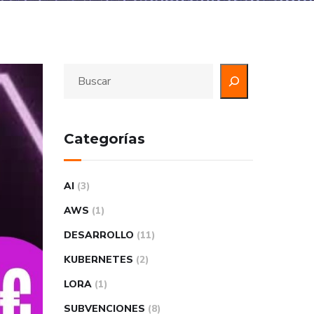
Categorías
AI
(3)
AWS
(1)
DESARROLLO
(11)
KUBERNETES
(2)
LORA
(1)
SUBVENCIONES
(8)