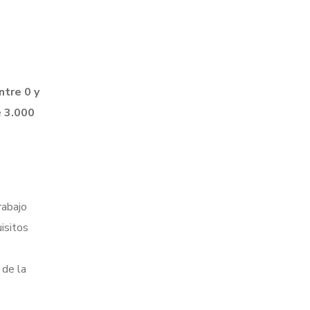
tre 0 y
e
3.000
rabajo
isitos
 de la