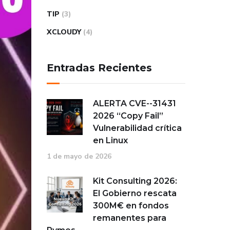
TIP
(3)
XCLOUDY
(4)
Entradas Recientes
ALERTA CVE-
13413-
6202
“Copy Fail”
Vulnerabilidad crítica
en Linux
1 de mayo de 2026
Kit Consulting 2026:
El Gobierno rescata
300M€ en fondos
remanentes para