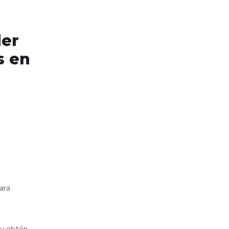
der
s en
ara
 y obtén